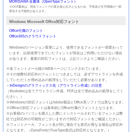
MORISAWA 全書体（OpenTypeフォント）
※OCF書体は、同名フォントでの置き換え出力となるため、字形及び文字間隔が一部
変化する可能性があります。
Windows Microsoft Office対応フォント
Office付属のフォント
Office365のクラウドフォント
Windowsのバージョン変更により、使用できるフォントが一部変わって
います。以前使用できていたフォントが現在はご利用いただけない場合
があります。最新の対応フォントは、上記リンクよりご確認ください。
※各フォントメーカ様のWEBページにリンクされています。
※その他弊社対応外のフォントにつきましては、必ずアウトラインを作成
していただくか埋め込みの処理をしていだだく必要があります。
＞
InDesignのグラフィックス化（アウトライン作成）の注意
（Illustratorは全てアウトライン作成、PDFは全て埋め込みの処理をしてく
ださい。）
※Windowsの対応フォントはAdobe製品とOffice系ソフトでは異なります。
※Officeの対応フォントは基本的にOffice付属のフォントとなります。
※お客様のパソコンを購入した際にインストールされているフォントは弊
社では対応外の可能性がございますので対応フォントをご確認ください。
※フォントメーカ、フォント名が同じ場合でも形式が異なる場合は対応外
となります。（DynaFontのTrueType形式は対応外となります。）