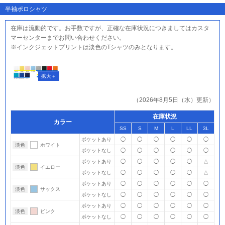
半袖ポロシャツ
在庫は流動的です。お手数ですが、正確な在庫状況につきましてはカスタ
マーセンターまでお問い合わせください。
※インクジェットプリントは淡色のTシャツのみとなります。
（2026年8月5日（水）更新）
在庫状況
カラー
SS
S
M
L
LL
3L
ポケットあり
◯
◯
◯
◯
◯
◯
淡色
ホワイト
ポケットなし
◯
◯
◯
◯
◯
◯
ポケットあり
◯
◯
◯
◯
◯
△
淡色
イエロー
ポケットなし
◯
◯
◯
◯
◯
△
ポケットあり
◯
◯
◯
◯
◯
◯
淡色
サックス
ポケットなし
◯
◯
◯
◯
◯
◯
ポケットあり
◯
◯
◯
◯
◯
◯
淡色
ピンク
ポケットなし
◯
◯
◯
◯
◯
◯