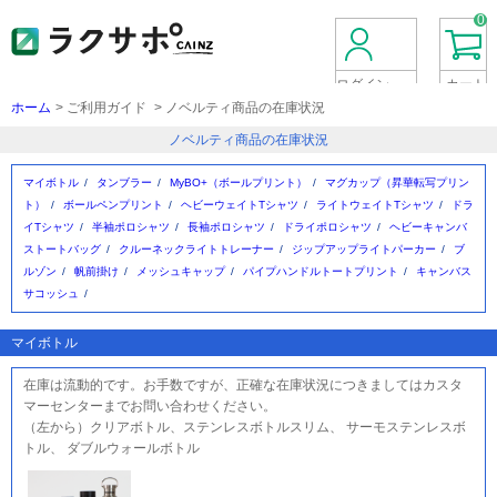
0
ログイン
カート
新規会員登録
ホーム
ご利用ガイド
ノベルティ商品の在庫状況
ノベルティ商品の在庫状況
マイボトル
タンブラー
MyBO+（ボールプリント）
マグカップ（昇華転写プリン
ト）
ボールペンプリント
ヘビーウェイトTシャツ
ライトウェイトTシャツ
ドラ
イTシャツ
半袖ポロシャツ
長袖ポロシャツ
ドライポロシャツ
ヘビーキャンバ
ストートバッグ
クルーネックライトトレーナー
ジップアップライトパーカー
ブ
ルゾン
帆前掛け
メッシュキャップ
パイプハンドルトートプリント
キャンバス
サコッシュ
マイボトル
在庫は流動的です。お手数ですが、正確な在庫状況につきましてはカスタ
マーセンターまでお問い合わせください。
（左から）クリアボトル、ステンレスボトルスリム、
サーモステンレスボ
トル、
ダブルウォールボトル