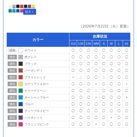
（2026年7月22日（火）更新）
在庫状況
カラー
110
130
150
WM
S
M
L
XL
淡色
ホワイト
◯
◯
◯
◯
◯
◯
◯
◯
濃色
杢グレー
◯
◯
◯
◯
◯
◯
◯
◯
濃色
ブラック
◯
◯
◯
◯
◯
◯
◯
◯
濃色
バーガンディ
◯
◯
◯
◯
◯
◯
◯
◯
濃色
ブライトレッド
×
△
◯
◯
△
◯
◯
◯
濃色
カナリアイエロー
◯
◯
◯
×
◯
◯
◯
×
濃色
ケリーグリーン
◯
◯
◯
△
◯
◯
◯
◯
濃色
オーシャンブルー
◯
◯
◯
×
◯
◯
◯
×
濃色
ブルー
◯
◯
◯
◯
◯
◯
◯
◯
濃色
ディープネイビー
◯
◯
◯
◯
◯
◯
◯
◯
濃色
バイオレット
◯
◯
◯
◯
◯
×
◯
◯
濃色
フラミンゴピンク
◯
◯
◯
×
◯
◯
◯
◯