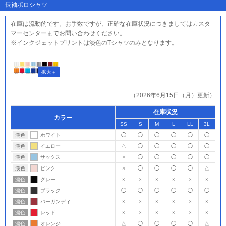
長袖ポロシャツ
在庫は流動的です。お手数ですが、正確な在庫状況につきましてはカスタ
マーセンターまでお問い合わせください。
※インクジェットプリントは淡色のTシャツのみとなります。
（2026年6月15日（月）更新）
在庫状況
カラー
SS
S
M
L
LL
3L
淡色
ホワイト
◯
◯
◯
◯
◯
◯
淡色
イエロー
△
◯
◯
◯
◯
◯
淡色
サックス
×
◯
◯
◯
◯
◯
淡色
ピンク
×
◯
◯
◯
◯
△
濃色
グレー
×
×
×
×
×
×
濃色
ブラック
◯
◯
◯
◯
◯
◯
濃色
バーガンディ
×
×
×
×
×
×
濃色
レッド
×
×
×
×
×
×
濃色
オレンジ
△
◯
◯
◯
◯
△