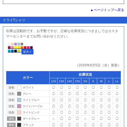
ページトップへ戻る
ドライTシャツ
在庫は流動的です。お手数ですが、正確な在庫状況につきましてはカスタ
マーセンターまでお問い合わせください。
（2026年8月5日（水）更新）
在庫状況
カラー
120
130
140
150
SS
S
M
L
LL
淡色
ホワイト
◯
◯
◯
◯
◯
◯
◯
◯
◯
淡色
グレー
◯
◯
◯
◯
◯
◯
◯
◯
◯
淡色
ライトブルー
◯
◯
◯
◯
◯
◯
◯
◯
◯
淡色
ライトパープル
◯
◯
◯
◯
◯
◯
◯
◯
◯
淡色
ライトピンク
◯
◯
◯
◯
◯
◯
◯
◯
◯
濃色
ダークグレー
△
◯
◯
◯
△
◯
◯
◯
◯
濃色
ブラック
◯
◯
◯
◯
◯
◯
◯
◯
◯