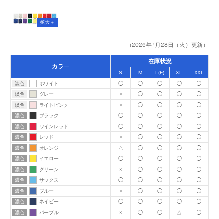
（2026年7月28日（火）更新）
在庫状況
カラー
S
M
L(F)
XL
XXL
淡色
ホワイト
◯
◯
◯
◯
◯
淡色
グレー
×
◯
◯
◯
◯
淡色
ライトピンク
×
◯
◯
◯
◯
濃色
ブラック
◯
◯
◯
◯
◯
濃色
ワインレッド
◯
◯
◯
◯
◯
濃色
レッド
×
◯
◯
◯
◯
濃色
オレンジ
△
◯
◯
◯
◯
濃色
イエロー
◯
◯
◯
◯
◯
濃色
グリーン
×
◯
◯
◯
◯
濃色
サックス
◯
◯
◯
◯
◯
濃色
ブルー
×
◯
◯
◯
◯
濃色
ネイビー
◯
◯
◯
◯
◯
濃色
パープル
×
◯
◯
△
◯