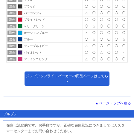
濃色
ブラック
◯
◯
◯
◯
◯
◯
濃色
バーガンディ
△
◯
◯
◯
◯
◯
濃色
ブライトレッド
◯
◯
◯
◯
◯
◯
濃色
ケリーグリーン
◯
△
◯
◯
◯
◯
濃色
オーシャンブルー
×
◯
◯
◯
◯
◯
濃色
ブルー
◯
△
◯
◯
◯
△
濃色
ディープネイビー
△
◯
◯
◯
◯
◯
濃色
バイオレット
◯
◯
△
◯
◯
×
濃色
フラミンゴピンク
△
◯
◯
◯
◯
◯
ジップアップライトパーカーの商品ページはこちら
＞
ページトップへ戻る
ブルゾン
在庫は流動的です。お手数ですが、正確な在庫状況につきましてはカスタ
マーセンターまでお問い合わせください。