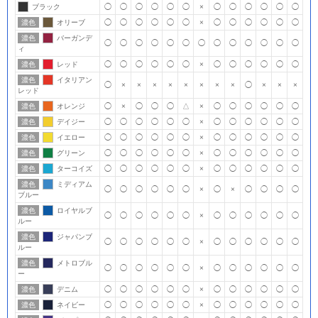
ブラック
◯
◯
◯
◯
◯
◯
×
◯
◯
◯
◯
◯
◯
濃色
オリーブ
◯
◯
◯
◯
◯
◯
×
◯
◯
◯
◯
◯
◯
濃色
バーガンデ
◯
◯
◯
◯
◯
◯
◯
◯
◯
◯
◯
◯
◯
ィ
濃色
レッド
◯
◯
◯
◯
◯
◯
×
◯
◯
◯
◯
◯
◯
濃色
イタリアン
◯
×
×
×
×
×
×
×
×
◯
×
×
×
レッド
濃色
オレンジ
◯
×
◯
◯
◯
△
×
◯
◯
◯
◯
◯
◯
濃色
デイジー
◯
◯
◯
◯
◯
◯
×
◯
◯
◯
◯
◯
◯
濃色
イエロー
◯
◯
◯
◯
◯
◯
×
◯
◯
◯
◯
◯
◯
濃色
グリーン
◯
◯
◯
◯
◯
◯
×
◯
◯
◯
◯
◯
◯
濃色
ターコイズ
◯
◯
◯
◯
◯
◯
×
◯
◯
◯
◯
◯
◯
濃色
ミディアム
◯
◯
◯
◯
◯
◯
×
◯
×
◯
◯
◯
◯
ブルー
濃色
ロイヤルブ
◯
◯
◯
◯
◯
◯
×
◯
◯
◯
◯
◯
◯
ルー
濃色
ジャパンブ
◯
◯
◯
◯
◯
◯
×
◯
◯
◯
◯
◯
◯
ルー
濃色
メトロブル
◯
◯
◯
◯
◯
◯
×
◯
◯
◯
◯
◯
◯
ー
濃色
デニム
◯
◯
◯
◯
◯
◯
×
◯
◯
◯
◯
◯
◯
濃色
ネイビー
◯
◯
◯
◯
◯
◯
×
◯
◯
◯
◯
◯
◯