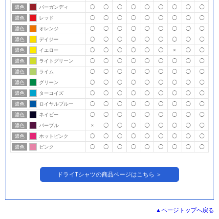
濃色
バーガンディ
◯
◯
◯
◯
◯
◯
◯
◯
◯
濃色
レッド
◯
◯
◯
◯
◯
◯
◯
◯
◯
濃色
オレンジ
◯
◯
◯
◯
◯
◯
◯
◯
◯
濃色
デイジー
◯
◯
◯
◯
◯
◯
◯
◯
◯
濃色
イエロー
◯
◯
◯
◯
◯
◯
×
◯
◯
濃色
ライトグリーン
◯
◯
◯
◯
◯
◯
◯
◯
◯
濃色
ライム
◯
◯
◯
◯
◯
◯
◯
◯
◯
濃色
グリーン
◯
◯
◯
◯
◯
◯
◯
◯
◯
濃色
ターコイズ
◯
◯
◯
◯
◯
◯
◯
◯
◯
濃色
ロイヤルブルー
◯
◯
◯
◯
◯
◯
◯
◯
◯
濃色
ネイビー
◯
◯
◯
◯
◯
◯
◯
◯
◯
濃色
パープル
×
◯
◯
◯
◯
◯
◯
◯
◯
濃色
ホットピンク
◯
◯
◯
◯
◯
◯
◯
◯
◯
濃色
ピンク
◯
◯
◯
◯
◯
◯
◯
◯
◯
ドライTシャツの商品ページはこちら ＞
ページトップへ戻る