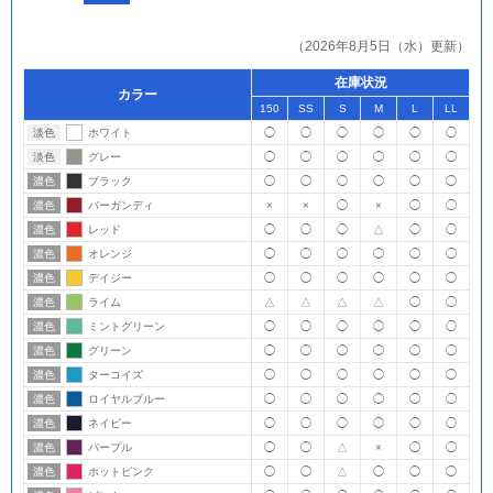
（2026年8月5日（水）更新）
在庫状況
カラー
150
SS
S
M
L
LL
淡色
ホワイト
◯
◯
◯
◯
◯
◯
淡色
グレー
◯
◯
◯
◯
◯
◯
濃色
ブラック
◯
◯
◯
◯
◯
◯
濃色
バーガンディ
×
×
◯
×
◯
◯
濃色
レッド
◯
◯
◯
△
◯
◯
濃色
オレンジ
◯
◯
◯
◯
◯
◯
濃色
デイジー
◯
◯
◯
◯
◯
◯
濃色
ライム
△
△
△
△
◯
◯
濃色
ミントグリーン
◯
◯
◯
◯
◯
◯
濃色
グリーン
◯
◯
◯
◯
◯
◯
濃色
ターコイズ
◯
◯
◯
◯
◯
◯
濃色
ロイヤルブルー
◯
◯
◯
◯
◯
◯
濃色
ネイビー
◯
◯
◯
◯
◯
◯
濃色
パープル
◯
◯
△
×
◯
◯
濃色
ホットピンク
◯
◯
△
◯
◯
◯