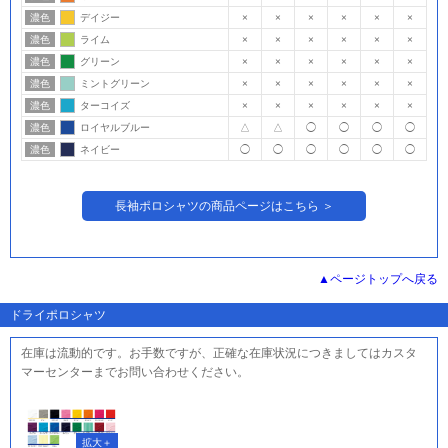
濃色
デイジー
×
×
×
×
×
×
濃色
ライム
×
×
×
×
×
×
濃色
グリーン
×
×
×
×
×
×
濃色
ミントグリーン
×
×
×
×
×
×
濃色
ターコイズ
×
×
×
×
×
×
濃色
ロイヤルブルー
△
△
◯
◯
◯
◯
濃色
ネイビー
◯
◯
◯
◯
◯
◯
長袖ポロシャツの商品ページはこちら ＞
ページトップへ戻る
ドライポロシャツ
在庫は流動的です。お手数ですが、正確な在庫状況につきましてはカスタ
マーセンターまでお問い合わせください。