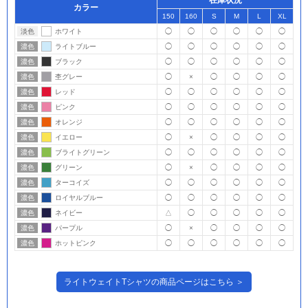
カラー
150
160
S
M
L
XL
淡色
ホワイト
◯
◯
◯
◯
◯
◯
濃色
ライトブルー
◯
◯
◯
◯
◯
◯
濃色
ブラック
◯
◯
◯
◯
◯
◯
濃色
杢グレー
◯
×
◯
◯
◯
◯
濃色
レッド
◯
◯
◯
◯
◯
◯
濃色
ピンク
◯
◯
◯
◯
◯
◯
濃色
オレンジ
◯
◯
◯
◯
◯
◯
濃色
イエロー
◯
×
◯
◯
◯
◯
濃色
ブライトグリーン
◯
◯
◯
◯
◯
◯
濃色
グリーン
◯
×
◯
◯
◯
◯
濃色
ターコイズ
◯
◯
◯
◯
◯
◯
濃色
ロイヤルブルー
◯
◯
◯
◯
◯
◯
濃色
ネイビー
△
◯
◯
◯
◯
◯
濃色
パープル
◯
×
◯
◯
◯
◯
濃色
ホットピンク
◯
◯
◯
◯
◯
◯
ライトウェイトTシャツの商品ページはこちら ＞