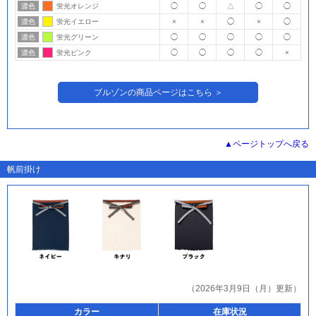
濃色
蛍光オレンジ
◯
◯
△
◯
◯
濃色
蛍光イエロー
×
×
◯
×
◯
濃色
蛍光グリーン
◯
◯
◯
◯
◯
濃色
蛍光ピンク
◯
◯
◯
◯
×
ブルゾンの商品ページはこちら ＞
ページトップへ戻る
帆前掛け
（2026年3月9日（月）更新）
カラー
在庫状況