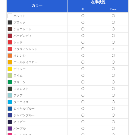
在庫状況
カラー
JL
Free
ホワイト
◯
◯
ブラック
◯
◯
チョコレート
◯
◯
バーガンディ
◯
◯
レッド
◯
◯
イタリアンレッド
◯
×
オレンジ
◯
◯
ゴールドイエロー
◯
◯
デイジー
◯
◯
ライム
◯
◯
グリーン
◯
◯
フォレスト
◯
◯
アクア
◯
◯
ターコイズ
◯
◯
ロイヤルブルー
◯
◯
ジャパンブルー
◯
◯
ネイビー
◯
◯
パープル
◯
◯