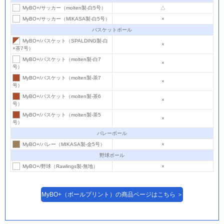
MyBO+/サッカー（molten製-白5号）
△
MyBO+/サッカー（MIKASA製-白5号）
×
バスケットボール
MyBO+/バスケット（SPALDING製-白
×
×茶7号）
MyBO+/バスケット（molten製-白7
×
号）
MyBO+/バスケット（molten製-茶7
×
号）
MyBO+/バスケット（molten製-茶6
×
号）
MyBO+/バスケット（molten製-茶5
×
号）
バレーボール
MyBO+/バレー（MIKASA製-金5号）
×
野球ボール
MyBO+/野球（Rawlings製-無地）
×
MyBO+（ボールプリント）の商品ページはこちら ＞