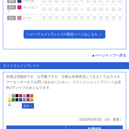
濃色
パープル
◯
◯
◯
◯
◯
◯
×
◯
◯
◯
◯
◯
◯
濃色
ホットピン
◯
◯
◯
◯
◯
◯
×
◯
◯
◯
◯
◯
◯
ク
濃色
ピンク
◯
◯
◯
◯
◯
◯
◯
◯
◯
◯
◯
◯
◯
ヘビーウェイトTシャツの商品ページはこちら ＞
ページトップへ戻る
ライトウェイトTシャツ
在庫は流動的です。お手数ですが、正確な在庫状況につきましてはカスタ
マーセンターまでお問い合わせください。 ※インクジェットプリントは淡
色のTシャツのみとなります。
（2026年8月5日（水）更新）
在庫状況