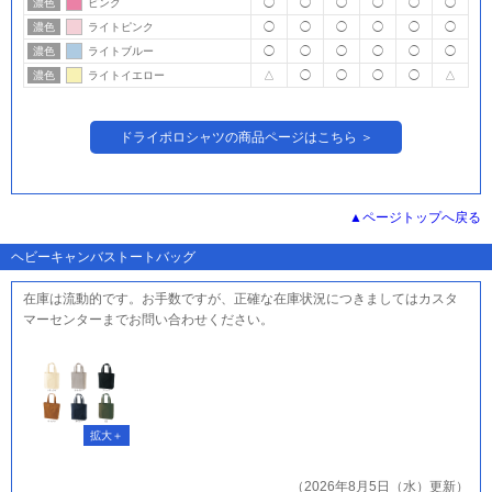
濃色
ピンク
◯
◯
◯
◯
◯
◯
濃色
ライトピンク
◯
◯
◯
◯
◯
◯
濃色
ライトブルー
◯
◯
◯
◯
◯
◯
濃色
ライトイエロー
△
◯
◯
◯
◯
△
ドライポロシャツの商品ページはこちら ＞
ページトップへ戻る
ヘビーキャンバストートバッグ
在庫は流動的です。お手数ですが、正確な在庫状況につきましてはカスタ
マーセンターまでお問い合わせください。
（2026年8月5日（水）更新）