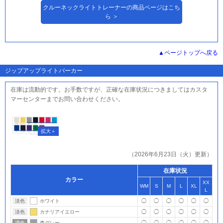
クルーネックライトトレーナーの商品ページはこち
ら ＞
ページトップへ戻る
ジップアップライトパーカー
在庫は流動的です。お手数ですが、正確な在庫状況につきましてはカスタ
マーセンターまでお問い合わせください。
（2026年6月23日（火）更新）
在庫状況
カラー
XX
WM
S
M
L
XL
L
淡色
ホワイト
◯
◯
◯
◯
◯
◯
淡色
カナリアイエロー
◯
◯
◯
◯
◯
◯
濃色
杢グレー
◯
◯
◯
◯
◯
◯