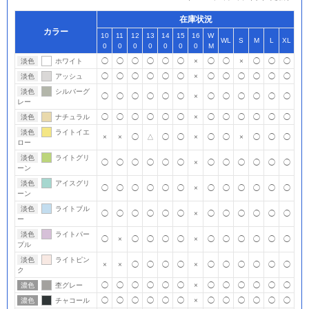
在庫状況
カラー
10
11
12
13
14
15
16
W
WL
S
M
L
XL
0
0
0
0
0
0
0
M
淡色
ホワイト
◯
◯
◯
◯
◯
◯
×
◯
◯
×
◯
◯
◯
淡色
アッシュ
◯
◯
◯
◯
◯
◯
×
◯
◯
◯
◯
◯
◯
淡色
シルバーグ
◯
◯
◯
◯
◯
◯
×
◯
◯
◯
◯
◯
◯
レー
淡色
ナチュラル
◯
◯
◯
◯
◯
◯
×
◯
◯
◯
◯
◯
◯
淡色
ライトイエ
×
×
◯
△
◯
◯
×
◯
◯
×
◯
◯
◯
ロー
淡色
ライトグリ
◯
◯
◯
◯
◯
◯
×
◯
◯
◯
◯
◯
◯
ーン
淡色
アイスグリ
◯
◯
◯
◯
◯
◯
×
◯
◯
◯
◯
◯
◯
ーン
淡色
ライトブル
◯
◯
◯
◯
◯
◯
×
◯
◯
◯
◯
◯
◯
ー
淡色
ライトパー
◯
×
◯
◯
◯
◯
×
◯
◯
◯
◯
◯
◯
プル
淡色
ライトピン
×
×
◯
◯
◯
◯
×
◯
◯
◯
◯
◯
◯
ク
濃色
杢グレー
◯
◯
◯
◯
◯
◯
×
◯
◯
◯
◯
◯
◯
濃色
チャコール
◯
◯
◯
◯
◯
◯
×
◯
◯
◯
◯
◯
◯