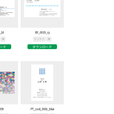
_bl
BY_0019_cy
横
ビジネス
横
ード
ダウンロード
359
PT_cool_0001_blue