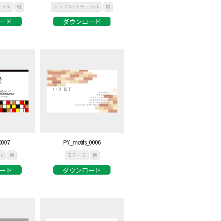
ュラル
縦
シンプル/ナチュラル
縦
ード
ダウンロード
0007
PY_motifs_0006
ル
横
モチーフ
横
ード
ダウンロード