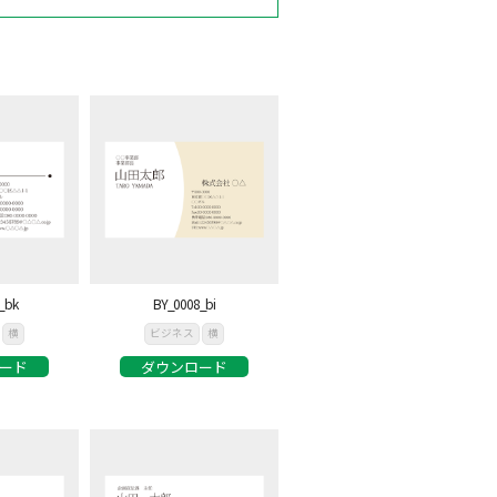
_bk
BY_0008_bi
横
ビジネス
横
ード
ダウンロード