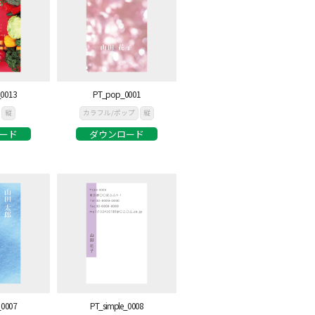
_0013
PT_pop_0001
縦
カラフル/ポップ
縦
ード
ダウンロード
_0007
PT_simple_0008