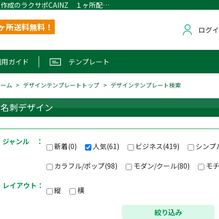
デザインテンプレート検索｜名刺・封筒作成のラクサポCAINZ １ヶ所配送無料
1ヶ所送料無料！
ログ
利用ガイド
テンプレート
ホーム
デザインテンプレートトップ
デザインテンプレート検索
名刺デザイン
ジャンル ：
新着(0)
人気(61)
ビジネス(419)
シンプル
カラフル/ポップ(98)
モダン/クール(80)
モチ
レイアウト：
縦
横
絞り込み