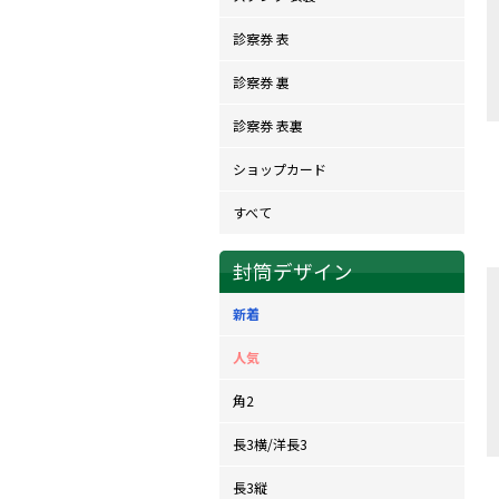
診察券 表
診察券 裏
診察券 表裏
ショップカード
すべて
封筒デザイン
新着
人気
角2
長3横/洋長3
長3縦