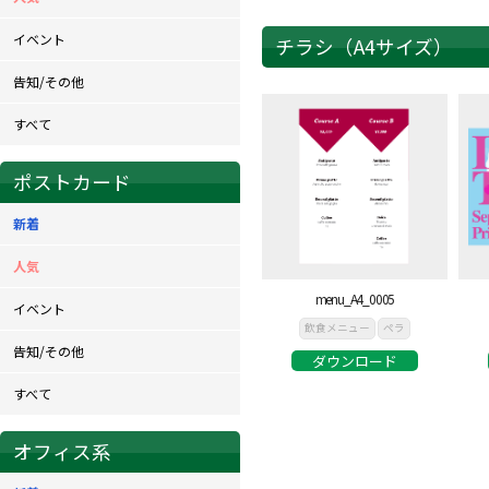
イベント
チラシ（A4サイズ）
告知/その他
すべて
ポストカード
新着
人気
menu_A4_0005
イベント
飲食メニュー
ペラ
告知/その他
ダウンロード
すべて
オフィス系