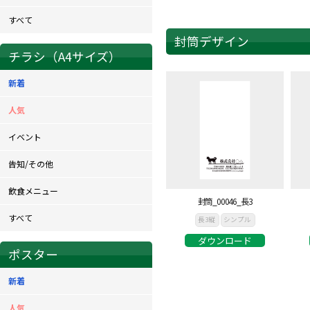
すべて
封筒デザイン
チラシ（A4サイズ）
新着
人気
イベント
告知/その他
飲食メニュー
封筒_00046_長3
すべて
長3縦
シンプル
ダウンロード
ポスター
新着
人気