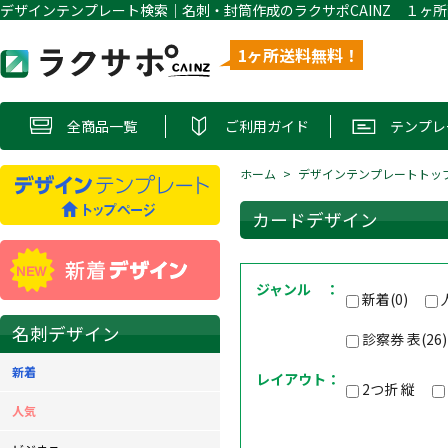
1ヶ所送料無料！
全商品一覧
ご利用ガイド
テンプレ
ホーム
デザインテンプレートトッ
カードデザイン
ジャンル ：
新着(0)
名刺デザイン
診察券 表(26
新着
レイアウト：
2つ折 縦
人気