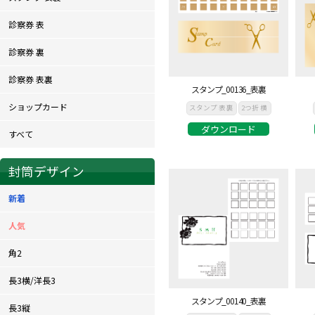
診察券 表
診察券 裏
診察券 表裏
スタンプ_00136_表裏
ショップカード
スタンプ 表裏
2つ折 横
ダウンロード
すべて
封筒デザイン
新着
人気
角2
長3横/洋長3
スタンプ_00140_表裏
長3縦