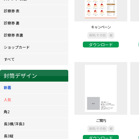
診察券 表
診察券 裏
キャンペーン
診察券 表裏
告知/その他
縦
ダウンロード
ショップカード
すべて
封筒デザイン
新着
人気
角2
ご案内
長3横/洋長3
告知/その他
縦
長3縦
ダウンロード