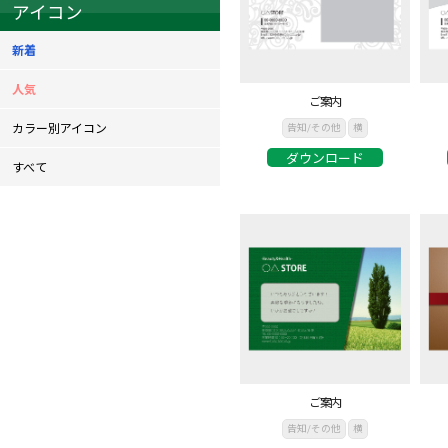
アイコン
新着
人気
ご案内
カラー別アイコン
告知/その他
横
ダウンロード
すべて
ご案内
告知/その他
横