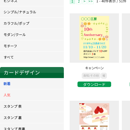
ビジネス
1 - 40件表示 /
51
件
1
2
>
>>
シンプル/ナチュラル
カラフル/ポップ
モダン/クール
モチーフ
すべて
キャンペーン
カードデザイン
告知/その他
縦
新着
ダウンロード
人気
スタンプ 表
スタンプ 裏
スタンプ 表裏