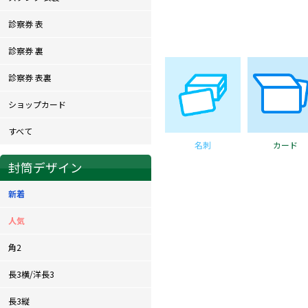
診察券 表
診察券 裏
診察券 表裏
ショップカード
すべて
名刺
カード
封筒デザイン
新着
人気
角2
長3横/洋長3
長3縦