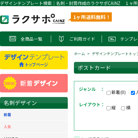
1ヶ所送料無料！
全商品一覧
ご利用ガイド
テンプレ
ホーム
デザインテンプレートトッ
ポストカード
ジャンル ：
新着(0)
名刺デザイン
レイアウト：
縦
横
新着
人気