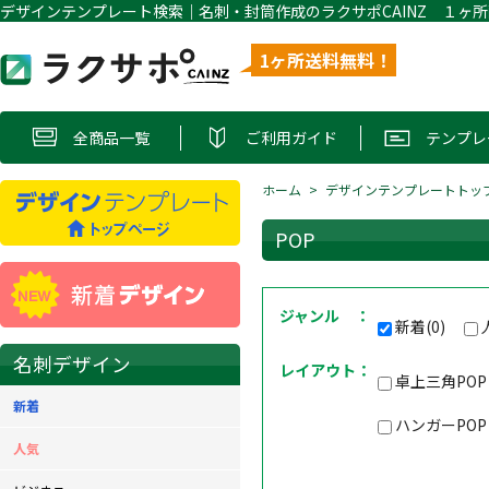
1ヶ所送料無料！
全商品一覧
ご利用ガイド
テンプレ
ホーム
デザインテンプレートトッ
POP
ジャンル ：
新着(0)
名刺デザイン
レイアウト：
卓上三角PO
新着
ハンガーPO
人気