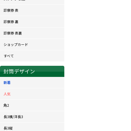
診察券 表
診察券 裏
診察券 表裏
ショップカード
すべて
封筒デザイン
新着
人気
角2
長3横/洋長3
長3縦