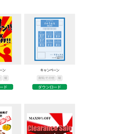
ーン
キャンペーン
他
縦
告知/その他
縦
ード
ダウンロード