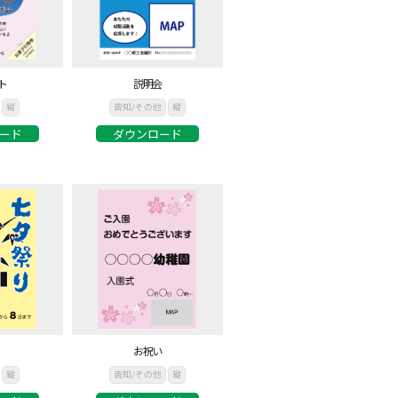
ト
説明会
縦
告知/その他
縦
ード
ダウンロード
お祝い
縦
告知/その他
縦