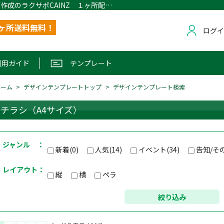
デザインテンプレート検索｜名刺・封筒作成のラクサポCAINZ １ヶ所配送無料
1ヶ所送料無料！
ログ
利用ガイド
テンプレート
ホーム
デザインテンプレートトップ
デザインテンプレート検索
チラシ（A4サイズ）
ジャンル ：
新着(0)
人気(14)
イベント(34)
告知/その
レイアウト：
縦
横
ペラ
絞り込み