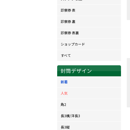
診察券 表
診察券 裏
診察券 表裏
ショップカード
すべて
封筒デザイン
新着
人気
角2
長3横/洋長3
長3縦