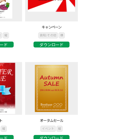
キャンペーン
他
縦
告知/その他
横
ード
ダウンロード
ト
オータムセール
縦
イベント
縦
ード
ダウンロード