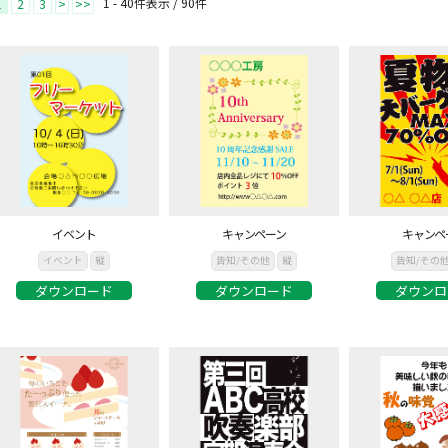
1 - 40件表示 /
90
件
1
2
3
>
>>
イベント
キャンペーン
キャンペ
イベント
縦
告知/その他
縦
告知/その
ダウンロード
ダウンロード
ダウンロ