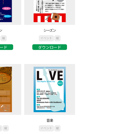
ン
シーズン
縦
イベント
縦
ード
ダウンロード
音楽
他
縦
イベント
縦