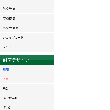
診察券 表
診察券 裏
診察券 表裏
ショップカード
すべて
封筒デザイン
新着
人気
角2
長3横/洋長3
長3縦