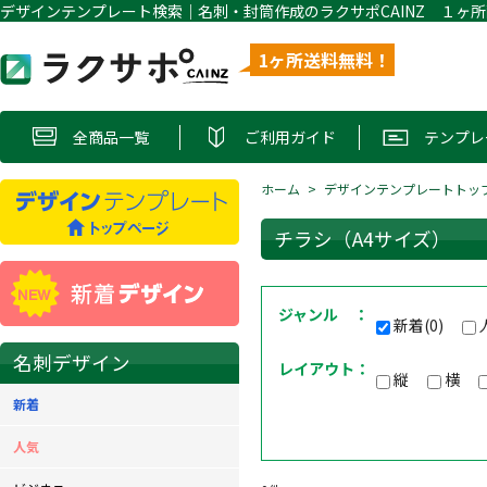
1ヶ所送料無料！
全商品一覧
ご利用ガイド
テンプレ
ホーム
デザインテンプレートトッ
チラシ（A4サイズ）
ジャンル ：
新着(0)
名刺デザイン
レイアウト：
縦
横
新着
人気