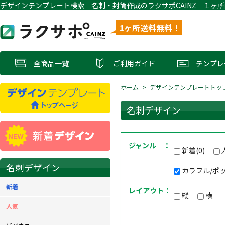
1ヶ所送料無料！
全商品一覧
ご利用ガイド
テンプレ
ホーム
デザインテンプレートトッ
名刺デザイン
ジャンル ：
新着(0)
名刺デザイン
カラフル/ポッ
新着
レイアウト：
縦
横
人気