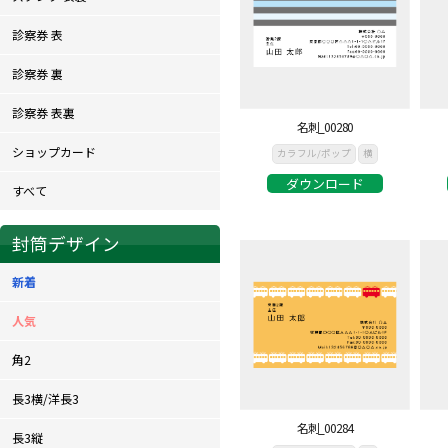
診察券 表
診察券 裏
診察券 表裏
名刺_00280
ショップカード
カラフル/ポップ
横
ダウンロード
すべて
封筒デザイン
新着
人気
角2
長3横/洋長3
名刺_00284
長3縦