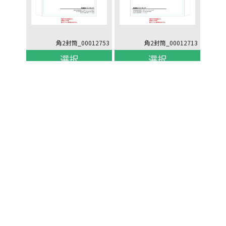
角2封筒_00012753
角2封筒_00012713
選択
選択
ページトップへ
PC版
推奨環境
特定取引法に基づく表記
お問い合せ