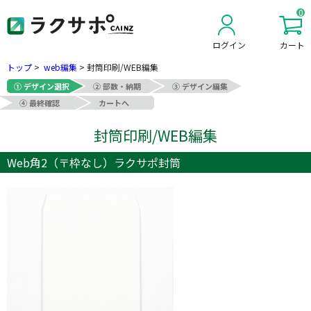
0
ログイン
カート
新規会員登録
トップ
>
web編集
>
封筒印刷/WEB編集
① デザイン選択
② 部数・納期
③ デザイン編集
④ 最終確認
カートへ
封筒印刷/WEB編集
Web角2（〒枠なし）ラクサポ封筒