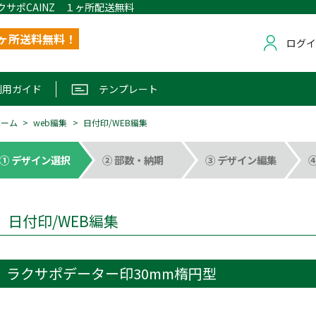
クサポCAINZ １ヶ所配送無料
1ヶ所送料無料！
ログ
利用ガイド
テンプレート
ホーム
web編集
日付印/WEB編集
① デザイン選択
② 部数・納期
③ デザイン編集
日付印/WEB編集
ラクサポデーター印30mm楕円型