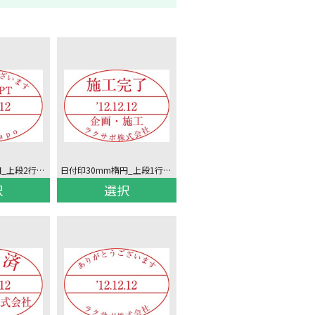
日付印30mm楕円_上段2行下段1行上下回し文字
日付印30mm楕円_上段1行下段2行下回し文字
択
選択