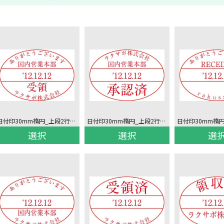
日付印30mm楕円_上段2行下段2行上下回し文字
日付印30mm楕円_上段2行下段1行上回し文字
選択
選択
選