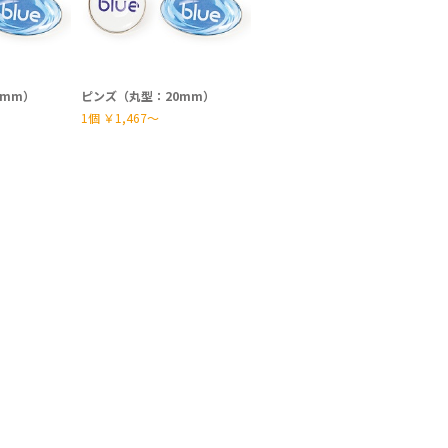
5mm）
ピンズ（丸型：20mm）
1個
￥1,467〜