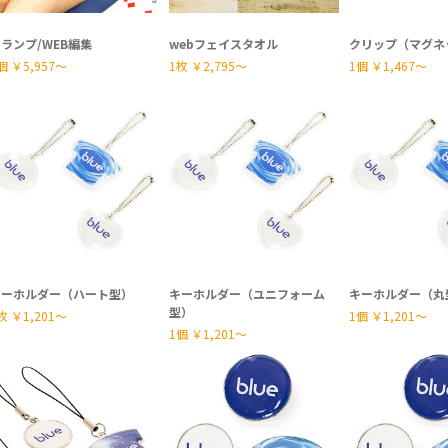
ランプ/WEB編集
webフェイスタオル
クリップ（マグネ
個
￥5,957〜
1枚
￥2,795〜
1個
￥1,467〜
キーホルダー（ハート型）
キーホルダー（ユニフォーム
キーホルダー（丸
型）
枚
￥1,201〜
1個
￥1,201〜
1個
￥1,201〜