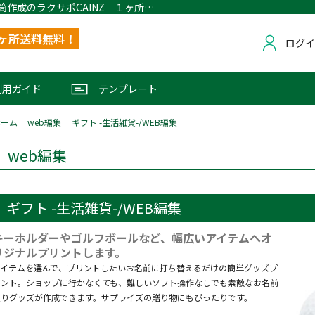
ギフト -生活雑貨-/WEB編集｜名刺・封筒作成のラクサポCAINZ １ヶ所配送無料
1ヶ所送料無料！
ログ
利用ガイド
テンプレート
ホーム
web編集
ギフト -生活雑貨-/WEB編集
web編集
ギフト -生活雑貨-/WEB編集
キーホルダーやゴルフボールなど、幅広いアイテムへオ
リジナルプリントします。
アイテムを選んで、プリントしたいお名前に打ち替えるだけの簡単グッズプ
リント。ショップに行かなくても、難しいソフト操作なしでも素敵なお名前
入りグッズが作成できます。サプライズの贈り物にもぴったりです。