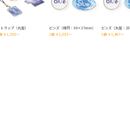
ストラップ（丸型）
ピンズ（楕円：30×17mm）
ピンズ（丸型：2
個
￥1,593〜
1個
￥1,593〜
1個
￥1,467〜