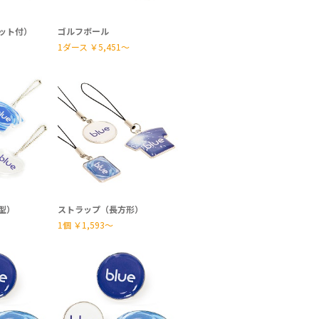
ット付）
ゴルフボール
1ダース
￥5,451〜
型）
ストラップ（長方形）
1個
￥1,593〜