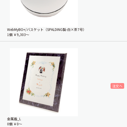
WebMyBO+/バスケット（SPALDING製-白×茶7号）
1個
￥9,303〜
金属盾_L
0個
￥0〜