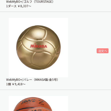
WebMyBO+/ゴルフ（TOURSTAGE）
1ダース
￥8,337〜
WebMyBO+/バレー（MIKASA製-金5号）
1個
￥9,418〜