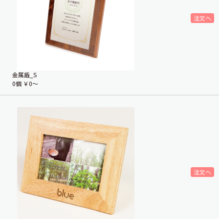
金属盾_S
0個
￥0〜