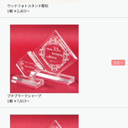
ウッドフォトスタンド彫刻
1個
￥2,415〜
プチプラークシャープ
1個
￥7,613〜