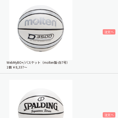
WebMyBO+/バスケット（molten製-白7号）
1個
￥8,337〜