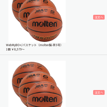
WebMyBO+/バスケット（molten製-茶5号）
1個
￥8,579〜