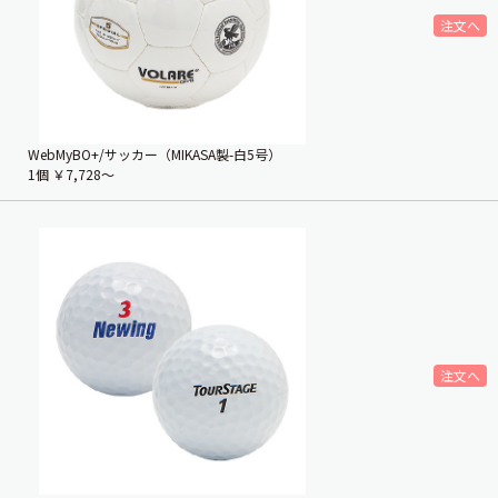
WebMyBO+/サッカー（MIKASA製-白5号）
1個
￥7,728〜