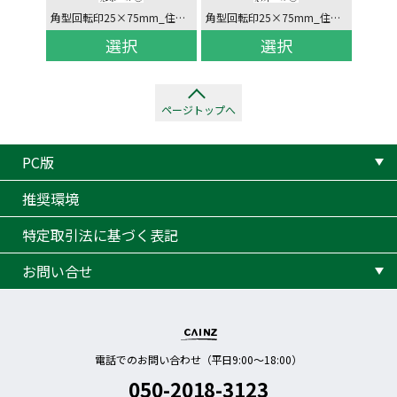
角型回転印25×75mm_住所(2行)/社名/役職氏名/電話_タテ
角型回転印25×75mm_住所(2行)/社名(2行)/電話_タテ
選択
選択
ページトップへ
PC版
推奨環境
特定取引法に基づく表記
お問い合せ
電話でのお問い合わせ（平日9:00〜18:00）
050-2018-3123