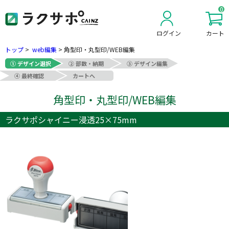
0
ログイン
カート
新規会員登録
トップ
>
web編集
>
角型印・丸型印/WEB編集
① デザイン選択
② 部数・納期
③ デザイン編集
④ 最終確認
カートへ
角型印・丸型印/WEB編集
ラクサポシャイニー浸透25×75mm