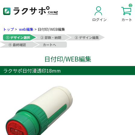
0
ログイン
カート
新規会員登録
トップ
>
web編集
>
日付印/WEB編集
① デザイン選択
② 部数・納期
③ デザイン編集
④ 最終確認
カートへ
日付印/WEB編集
ラクサポ日付浸透印18mm