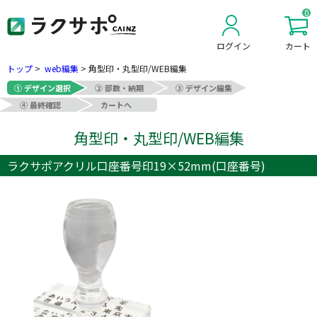
0
ログイン
カート
新規会員登録
トップ
>
web編集
>
角型印・丸型印/WEB編集
① デザイン選択
② 部数・納期
③ デザイン編集
④ 最終確認
カートへ
角型印・丸型印/WEB編集
ラクサポアクリル口座番号印19×52mm(口座番号)