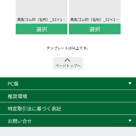
角型ゴム印（社判）_52×19mm_4行(口座番号)_ヨコ_2
角型ゴム印（社判）_52×19mm_4行(口座番号)_ヨコ
選択
選択
テンプレートは以上です。
ページトップへ
PC版
推奨環境
特定取引法に基づく表記
お問い合せ