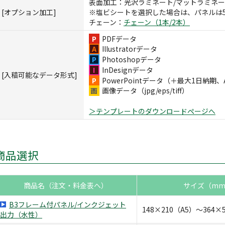
表面加工：光沢ラミネート/マットラミネー
[オプション加工]
※塩ビシートを選択した場合は、パネルは
チェーン：
チェーン（1本/2本）
PDFデータ
Illustratorデータ
Photoshopデータ
InDesignデータ
[入稿可能なデータ形式]
PowerPointデータ（＋最大1日納期
画像データ（jpg/eps/tiff）
＞テンプレートのダウンロードページへ
商品選択
商品名（注文・料金表へ）
サイズ（m
B3フレーム付パネル/インクジェット
148×210（A5）～364×5
出力（水性）