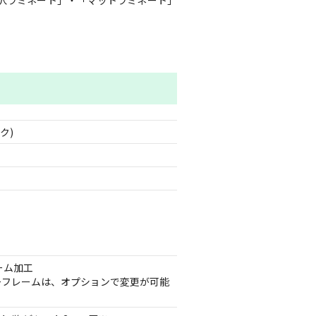
沢ラミネート」・「マットラミネート」
ク)
ーム加工
ーフレームは、オプションで変更が可能