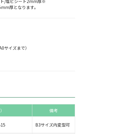
ト/塩ビシート2mm厚※
5mm厚となります。
、A0サイズまで）
m）
備考
15
B3サイズ内変型可