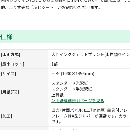
屋内向けのサインにはこちらの商品をご利用ください。表面加工は「光
の他、より丈夫な「塩ビシート」がお選びいただけます。
仕様
[印刷方式]
大判インクジェットプリント(水性顔料イン
[最小ロット]
1部
[サイズ]
～B0(1030×1456mm)
スタンダード光沢紙
スタンダード半光沢紙
[用紙(布)]
上質紙
＞用紙詳細説明ページを見る
出力+片面パネル加工7mm厚+金具付フレ
[加工]
フレームはA型シルバーが通常です。カラ
です。