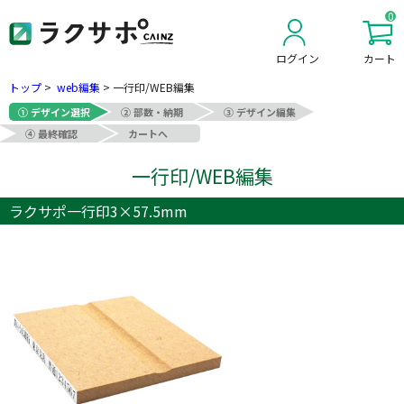
0
ログイン
カート
新規会員登録
トップ
>
web編集
>
一行印/WEB編集
① デザイン選択
② 部数・納期
③ デザイン編集
④ 最終確認
カートへ
一行印/WEB編集
ラクサポ一行印3×57.5mm