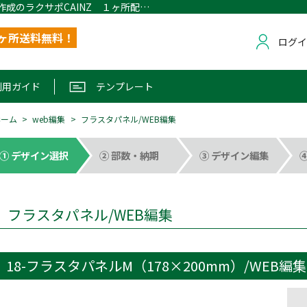
フラスタパネル/WEB編集｜名刺・封筒作成のラクサポCAINZ １ヶ所配送無料
1ヶ所送料無料！
ログ
利用ガイド
テンプレート
ホーム
web編集
フラスタパネル/WEB編集
① デザイン選択
② 部数・納期
③ デザイン編集
フラスタパネル/WEB編集
18-フラスタパネルM（178×200mm）/WEB編集