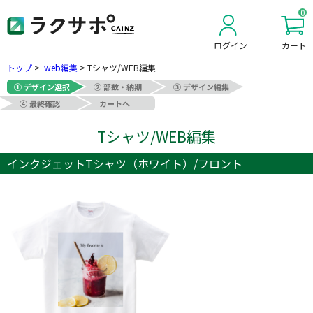
0
ログイン
カート
新規会員登録
トップ
>
web編集
>
Tシャツ/WEB編集
① デザイン選択
② 部数・納期
③ デザイン編集
④ 最終確認
カートへ
Tシャツ/WEB編集
インクジェットTシャツ（ホワイト）/フロント