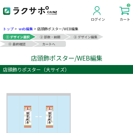
0
ログイン
カート
新規会員登録
トップ
>
web編集
>
店頭飾ポスター/WEB編集
① デザイン選択
② 部数・納期
③ デザイン編集
④ 最終確認
カートへ
店頭飾ポスター/WEB編集
店頭飾りポスター（大サイズ）