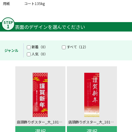
用紙
コート135kg
STEP
1
表面のデザインを選んでください
新着（0）
すべて（12）
ジャンル
人気（0）
店頭飾りポスター_大_10184086
店頭飾りポスター_大_10184056
選択
選択