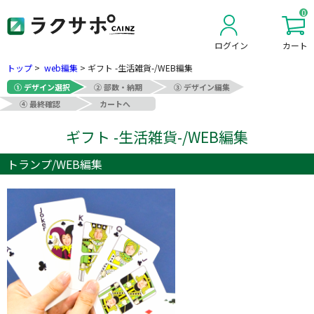
0
ログイン
カート
新規会員登録
トップ
>
web編集
>
ギフト -生活雑貨-/WEB編集
① デザイン選択
② 部数・納期
③ デザイン編集
④ 最終確認
カートへ
ギフト -生活雑貨-/WEB編集
トランプ/WEB編集