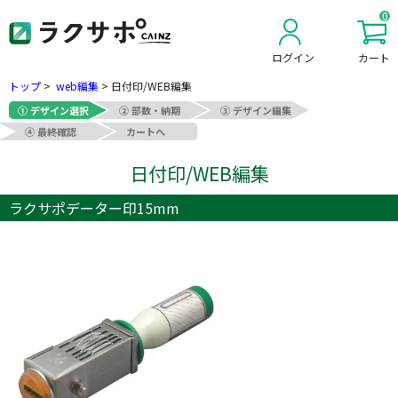
0
ログイン
カート
新規会員登録
トップ
>
web編集
>
日付印/WEB編集
① デザイン選択
② 部数・納期
③ デザイン編集
④ 最終確認
カートへ
日付印/WEB編集
ラクサポデーター印15mm