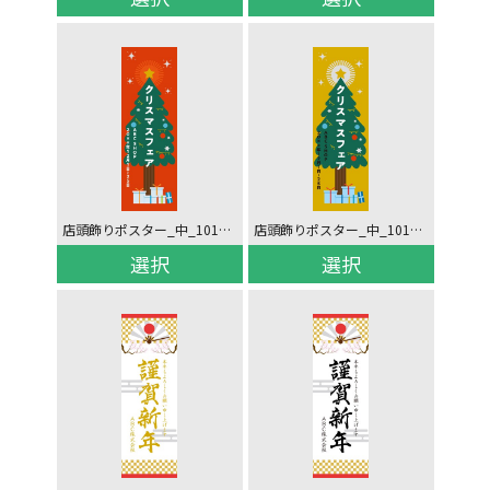
店頭飾りポスター_中_10184016
店頭飾りポスター_中_10183986
選択
選択