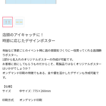
店頭のアイキャッチに！
時節に応じたデザインポスター
年始など季節ごとのイベント時に店の雰囲気づくりに一役買ってくれる店頭飾
りポスター。
1部から名入れのオリジナルポスターの作成が可能です。
お客様に目にしてもらうものだからこそ、既製品ではなくオリジナルポスター
はいかがでしょうか？
オンデマンド印刷の特徴でもある、金や銀を活かしたデザインも作成可能で
す。
【仕様】
サイズ
中サイズ : 775×260mm
印刷方式
オンデマンド印刷