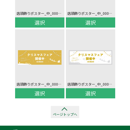
店頭飾りポスター_中_00088066
店頭飾りポスター_中_00088036
選択
選択
店頭飾りポスター_中_00083636
店頭飾りポスター_中_00083606
選択
選択
ページトップへ