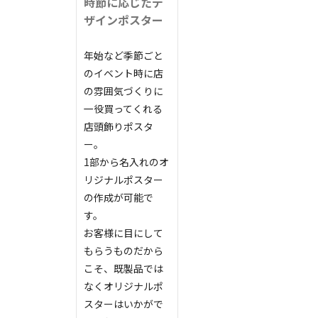
時節に応じたデ
ザインポスター
年始など季節ごと
のイベント時に店
の雰囲気づくりに
一役買ってくれる
店頭飾りポスタ
ー。
1部から名入れのオ
リジナルポスター
の作成が可能で
す。
お客様に目にして
もらうものだから
こそ、既製品では
なくオリジナルポ
スターはいかがで