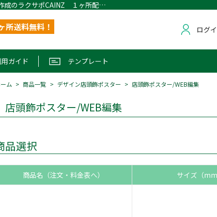
店頭飾ポスター/WEB編集｜名刺・封筒作成のラクサポCAINZ １ヶ所配送無料
1ヶ所送料無料！
ログ
利用ガイド
テンプレート
ホーム
商品一覧
デザイン店頭飾ポスター
店頭飾ポスター/WEB編集
店頭飾ポスター/WEB編集
商品選択
商品名（注文・料金表へ）
サイズ（m