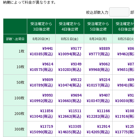
納期によって料金が異なります。
絞込部数入力
部
受注確定から
受注確定から
受注確定から
受注確定か
3日後出荷
4日後出荷
5日後出荷
6日後出荷
部数＼出荷日
8月20日(木)
8月21日(金)
8月24日(月)
8月25日(火)
¥9441
¥9177
¥8889
¥860
1枚
¥10385(税込)
¥10094(税込)
¥9777(税込)
¥9462(税込
¥9614
¥9349
¥9062
¥877
10枚
¥10575(税込)
¥10283(税込)
¥9968(税込)
¥9651(税込
¥9809
¥9522
¥9234
¥894
50枚
¥10789(税込)
¥10474(税込)
¥10157(税込)
¥9841(税込
¥9993
¥9694
¥9407
¥911
100枚
¥10992(税込)
¥10663(税込)
¥10347(税込)
¥10030(税込
¥11856
¥11511
¥11166
¥1083
200枚
¥13041(税込)
¥12662(税込)
¥12282(税込)
¥11916(税込
¥13719
¥13305
¥12914
¥1252
300枚
¥15090(税込)
¥14635(税込)
¥14205(税込)
¥13775(税込