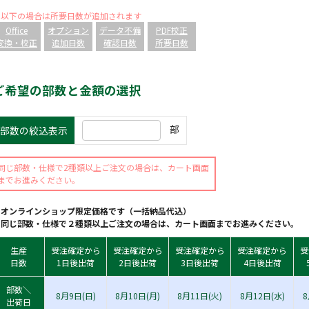
※以下の場合は所要日数が追加されます
Office
オプション
データ不備
PDF校正
変換・校正
追加日数
確認日数
所要日数
ご希望の部数と金額の選択
部
部数の絞込表示
同じ部数・仕様で2種類以上ご注文の場合は、カート画面
までお進みください。
※オンラインショップ限定価格です（一括納品代込）
※同じ部数・仕様で２種類以上ご注文の場合は、カート画面までお進みください。
生産
受注確定から
受注確定から
受注確定から
受注確定から
受
日数
1日後出荷
2日後出荷
3日後出荷
4日後出荷
部数＼
8月9日(日)
8月10日(月)
8月11日(火)
8月12日(水)
8
出荷日