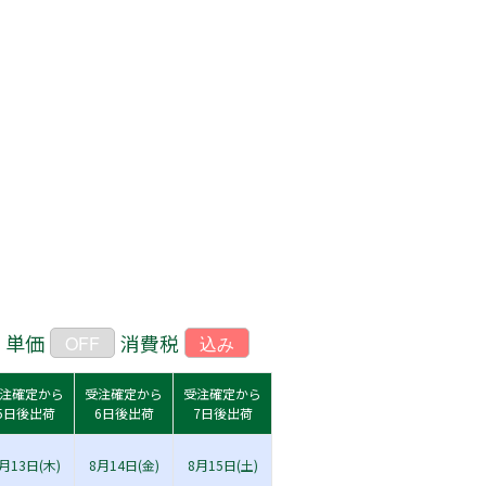
単価
消費税
OFF
込み
注確定から
受注確定から
受注確定から
5日後出荷
6日後出荷
7日後出荷
月13日(木)
8月14日(金)
8月15日(土)