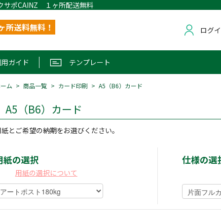
クサポCAINZ １ヶ所配送無料
1ヶ所送料無料！
ログ
利用ガイド
テンプレート
ホーム
商品一覧
カード印刷
A5（B6）カード
A5（B6）カード
用紙とご希望の納期をお選びください。
用紙の選択
仕様の選
用紙の選択について