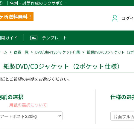
紙製DVD/CDジャケット（2ポケット仕様）｜名刺・封筒作成のラクサポCAINZ １ヶ所配送無料
1ヶ所送料無料！
ログ
利用ガイド
テンプレート
ホーム
商品一覧
DVD/Blu-rayジャケット印刷
紙製DVD/CDジャケット（2
紙製DVD/CDジャケット（2ポケット仕様）
用紙とご希望の納期をお選びください。
用紙の選択
仕様の選
用紙の選択について