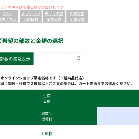
※以下の場合は所要日数が追加されます
Office
オプション
データ不備
PDF校正
変換・校正
追加日数
確認日数
所要日数
ご希望の部数と金額の選択
部
部数の絞込表示
※オンラインショップ限定価格です（一括納品代込）
※同じ部数・仕様で２種類以上ご注文の場合は、カート画面までお進みください。
生産
日数
部数＼
出荷日
100枚