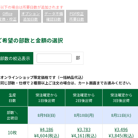
※以下の場合は所要日数が追加されます
Office
オプション
データ不備
PDF校正
変換・校正
追加日数
確認日数
所要日数
ご希望の部数と金額の選択
部
部数の絞込表示
※オンラインショップ限定価格です（一括納品代込）
※同じ部数・仕様で２種類以上ご注文の場合は、カート画面までお進みください。
生産
受注確定から
受注確定から
受注確定から
日数
1日後出荷
2日後出荷
3日後出荷
部数＼
8月9日(日)
8月10日(月)
8月11日(火)
出荷日
¥4,186
¥3,783
¥3,496
10枚
¥4,604(税込)
¥4,161(税込)
¥3,845(税込)