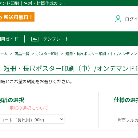
短冊・長尺ポスター印刷（中）/オンデマンド印刷｜名刺・封筒作成のラクサポCAINZ １ヶ所配送無料
1ヶ所送料無料！
ログ
利用ガイド
テンプレート
ホーム
商品一覧
ポスター印刷
短冊・長尺ポスター印刷（中）/オンデマン
短冊・長尺ポスター印刷（中）/オンデマンド
用紙とご希望の納期をお選びください。
用紙の選択
仕様の選
用紙の選択について