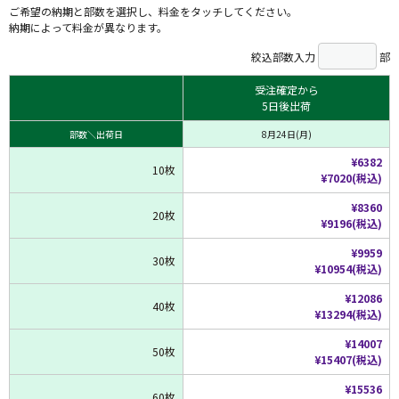
ご希望の納期と部数を選択し、料金をタッチしてください。
納期によって料金が異なります。
絞込部数入力
部
受注確定から
5日後出荷
部数＼出荷日
8月24日(月)
¥6382
10枚
¥7020(税込)
¥8360
20枚
¥9196(税込)
¥9959
30枚
¥10954(税込)
¥12086
40枚
¥13294(税込)
¥14007
50枚
¥15407(税込)
¥15536
60枚